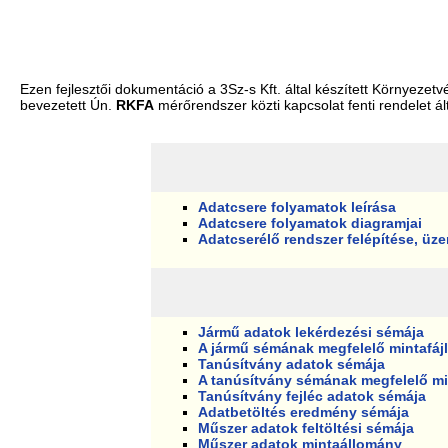
Ezen fejlesztői dokumentáció a 3Sz-s Kft. által készített Környeze
bevezetett Ún.
RKFA
mérőrendszer közti kapcsolat fenti rendelet ál
Adatcsere folyamatok leírása
Adatcsere folyamatok diagramjai
Adatcserélő rendszer felépítése, üz
Jármű adatok lekérdezési sémája
A jármű sémának megfelelő mintafájl
Tanúsítvány adatok sémája
A tanúsítvány sémának megfelelő m
Tanúsítvány fejléc adatok sémája
Adatbetöltés eredmény sémája
Műszer adatok feltöltési sémája
Műszer adatok mintaállomány