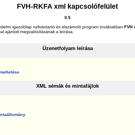
FVH-RKFA xml kapcsolófelület
0.5
tvédelmi igazolólap nyilvántartó és elszámoló program továbiakban
FVH
é
tal ajánlott megvalósításának a leírása.
Üzenetfolyam leírása
emeltetése
XML sémák és mintafájlok
intaállomány