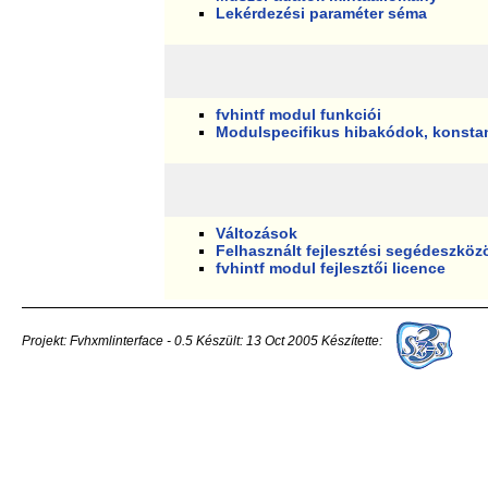
Lekérdezési paraméter séma
fvhintf modul funkciói
Modulspecifikus hibakódok, konsta
Változások
Felhasznált fejlesztési segédeszköz
fvhintf modul fejlesztői licence
Projekt: Fvhxmlinterface - 0.5 Készült: 13 Oct 2005 Készítette: