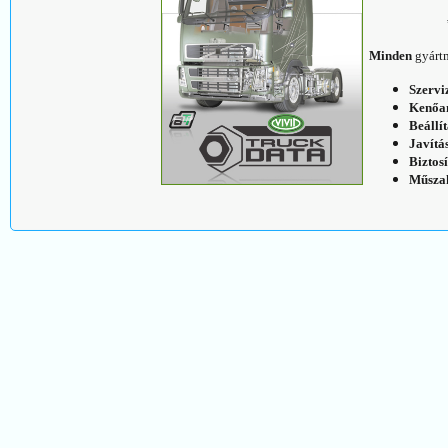
Minden
gyártm
Szervi
Kenőa
Beállí
Javítá
Biztos
Műszak