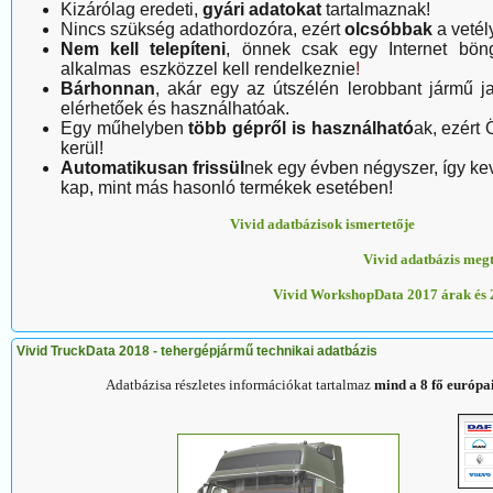
Kizárólag eredeti,
gyári adatokat
tartalmaznak!
Nincs szükség adathordozóra, ezért
olcsóbbak
a vetél
Nem kell telepíteni
,
önnek csak egy Internet böng
alkalmas eszközzel kell rendelkeznie
!
Bárhonnan
, akár egy az útszélén lerobbant jármű j
elérhetőek és használhatóak.
Egy műhelyben
több gépről is használható
ak, ezért
kerül!
Automatikusan frissül
nek egy évben négyszer, így kev
kap, mint más hasonló termékek esetében!
Vivid adatbázisok ismertetője
Vivid adatbázis megt
Vivid WorkshopData 2017 árak és 
Vivid TruckData 2018 - tehergépjármű technikai adatbázis
Adatbázisa részletes információkat tartalmaz
mind a 8 fő európa