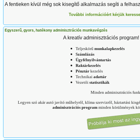
A fentieken kívül még sok kisegítő alkalmazás segíti a felhas
További információért kérjük keresse
Egyszerű, gyors, hatékony adminisztrációs munkavégzés
A kreatív adminisztrációs program!
Teljeskörű
munkalapkezelés
Számlázás
Ügyfélnyilvántartás
Raktárkezelés
Pénztár
kezelés
Technikai
adattár
Vezetői
statisztikák
Minden adminisztrációs funk
Legyen szó akár autó javító műhelyről, klíma szervizről, háztartási kisg
adminisztrációs program
minden körülmények kö