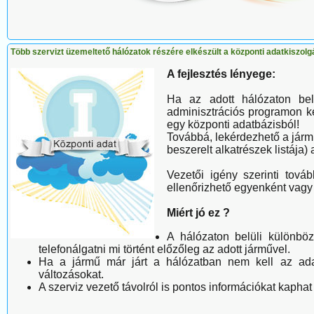
Több szervizt üzemeltető hálózatok részére elkészült a központi adatkiszol
A fejlesztés lényege:
Ha az adott hálózaton bel
adminisztrációs programon ke
egy központi adatbázisból!
Továbbá, lekérdezhető a jármű
beszerelt alkatrészek listája) 
Vezetői igény szerinti tová
ellenőrizhető egyenként vag
Miért jó ez ?
A hálózaton belüli különbö
telefonálgatni mi történt előzőleg az adott járművel.
Ha a jármű már járt a hálózatban nem kell az adata
változásokat.
A szerviz vezető távolról is pontos információkat kaphat