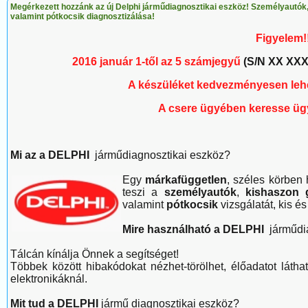
Megérkezett hozzánk az új Delphi járműdiagnosztikai eszköz! Személyautók,
valamint pótkocsik diagnosztizálása!
Figyelem!
2016 január 1-től az 5 számjegyű
(S/N XX XXX
A készüléket kedvezményesen lehet
A csere ügyében keresse ügy
Mi az a DELPHI
járműdiagnosztikai eszköz?
Egy
márkafüggetlen
, széles körben
teszi a
személyautók
,
kishaszon 
valamint
pótkocsik
vizsgálatát, kis é
Mire használható a DELPHI
járműdi
Tálcán kínálja Önnek a segítséget!
Többek között hibakódokat nézhet-törölhet, élőadatot láthat, 
elektronikáknál.
Mit tud a DELPHI
jármű diagnosztikai eszköz?