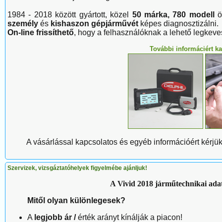
1984 - 2018 között gyártott, közel
50 márka, 780 modell
ös
személy
és
kishaszon gépjárművét
képes diagnosztizálni.
On-line frissíthető
, hogy a felhasználóknak a lehető legkev
További informáciért ka
A vásárlással kapcsolatos és egyéb információért kérjük
Szervizek, vizsgáztatóhelyek figyelmébe ajánljuk!
A Vivid 2018 járműtechnikai adat
Mitől olyan különlegesek
?
A
legjobb ár /
érték arányt kínálják a piacon!