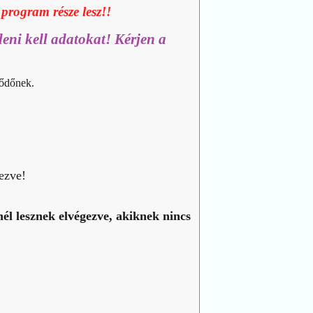
 program része lesz!!
eni kell adatokat! Kérjen a
lődőnek.
ezve!
él lesznek elvégezve, akiknek nincs