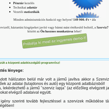
Pénztár
kezelés
Technikai
adattár
Vezetői
statisztikák
Minden adminisztrációs funkció egy helyen!
149 900.-Ft
+ áfa
vizről, háztartási kisgépeket javító vagy bármi mást értékesítő boltról, a
Szerviz7
között az
Ön hasznos munkatársa
lehet!
zült a központi adatkiszolgáló programrész!
sztés lényege:
dott hálózaton belül már volt a jármű javítva akkor a Szervi
őek az adatai (tulajdonos és autó) egy központi adatbázisból!
 lekérdezhető a jármű "szerviz lapja" (az előzőleg elvégzett jav
sokat elvégző adataival együtt.
 igény szerinti tovább fejlesztéssel a szervizek működése tá
égében!