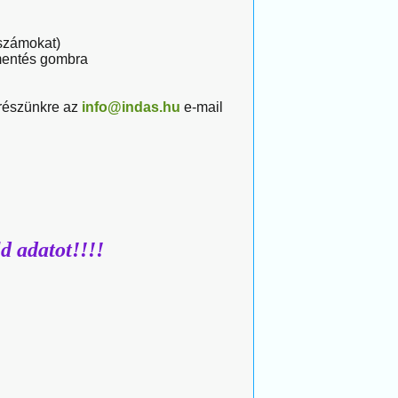
 számokat)
 mentés gombra
 részünkre az
info@indas.hu
e-mail
d adatot!!!!