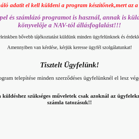
áló adatit el kell küldeni a program készítőnek,mert az a
pel és számlázó programot is használ, annak is küld
könyvelője a NAV-tól állásfoglalást!!!
leinkben bővebb tájékoztatást küldünk minden ügyfelünknek és érdek
Amennyiben van kérdése, kérjük keresse ügyfél szolgálatunkat!
Tisztelt Ügyfelünk!
ogram telepítése minden szerződéses ügyfelünknél el lesz vég
küldéshez szükséges műveletek csak azoknál az ügyfelekn
számla tatozásuk!!