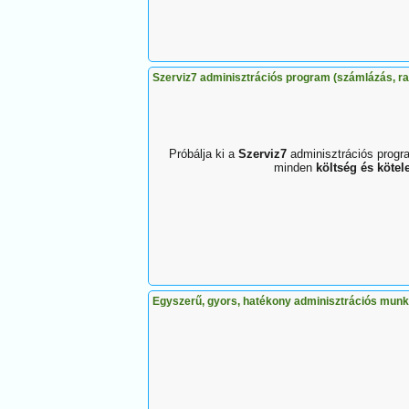
Szerviz7 adminisztrációs program (számlázás, rak
Próbálja ki a
Szerviz7
adminisztrációs progr
minden
költség és kötele
Egyszerű, gyors, hatékony adminisztrációs mun