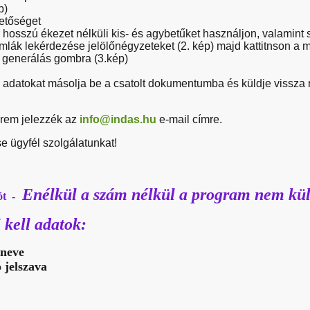
p)
hetőséget
 hosszú ékezet nélküli kis- és agybetűket használjon, valamint
mlák lekérdezése jelölőnégyzeteket (2. kép) majd kattitnson a
s generálás gombra (3.kép)
az adatokat másolja be a csatolt dokumentumba és küldje vissza
rem jelezzék az
info@indas.hu
e-mail címre.
 ügyfél szolgálatunkat!
Enélkül a szám nélkül a program nem kül
ót -
 kell adatok:
 neve
 jelszava