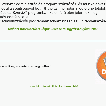
a Szerviz7 adminisztrációs program számlázás, és munkalapkez
odulja segítségével beállítható az interneten megjelenő tételek
sek a Szerviz7 programban külön felületen jelennek meg.
ős adatfelvitelre.
az adminisztrációs programban folyamatosan az Ön rendelkezésé
További információért kérjük keresse fel ügyfélszolgálatunkat!
den
költség és kötelezettség nélkül!
További információért kattintson ide!