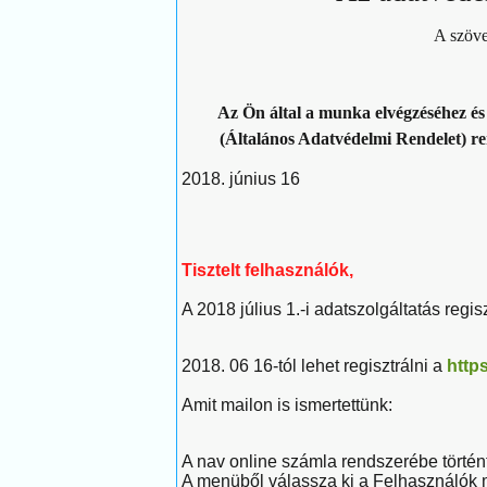
A szöve
Az Ön által a munka elvégzéséhez és
(Általános Adatvédelmi Rendelet) re
2018. június 16
Tisztelt felhasználók,
A 2018 július 1.-i adatszolgáltatás regi
2018. 06 16-tól lehet regisztrálni a
http
Amit mailon is ismertettünk:
A nav online számla rendszerébe történt 
A menüből válassza ki a Felhasználók 