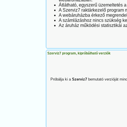
Átlátható, egyszerű üzemeltetés 
A Szerviz7 raktárkezelő program m
A webáruházba érkező megrendelé
A számlázáshoz nincs szükség kett
Az áruház működési statisztikái 
Szerviz7 program, kipróbálható verziók
Próbálja ki a
Szerviz7
bemutató verzióját min