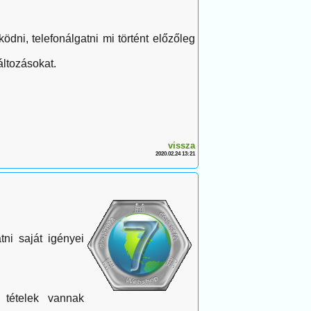
dni, telefonálgatni mi történt előzőleg
áltozásokat.
vissza
2020.02.24 13:21
tni saját igényei
 tételek vannak