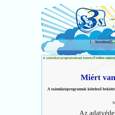
https://www.traditionrolex.com/42
https://www.traditionrolex.com/42
|
|
|
Termékek
A számlázó programoknak kötelező online adatszol
Miért van
A számlázóprogramok kötelező beköté
b
Az adatvéde