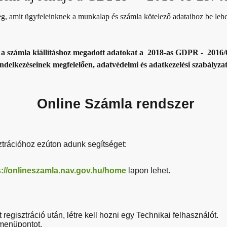
g, amit ügyfeleinknek a munkalap és számla kötelező adataihoz be lehet
 a számla kiállításhoz megadott adatokat a 2018-as GDPR -
2016/
ndelkezéseinek megfelelően, adatvédelmi és adatkezelési szabályzat
Online Számla rendszer
sztrációhoz ezúton adunk segítséget:
s://onlineszamla.nav.gov.hu/home
lapon lehet.
regisztráció után, létre kell hozni egy Technikai felhasználót.
menüpontot.