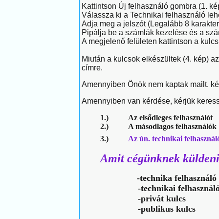
Kattintson Új felhasználó gombra (1. ké
Válassza ki a Technikai felhasználó le
Adja meg a jelszót (Legalább 8 karakter
Pipálja be a számlák kezelése és a szá
A megjelenő felületen kattintson a kulc
Miután a kulcsok elkészültek (4. kép) 
címre.
Amennyiben Önök nem kaptak mailt. ké
Amennyiben van kérdése, kérjük keresse
1.)
Az elsődleges felhasználót
2.)
A másodlagos felhasználók
3.)
Az ún. technikai felhasznál
Amit cégünknek küldeni
-technika felhasználó
-technikai felhasználó
-privát kulcs
-publikus kulcs