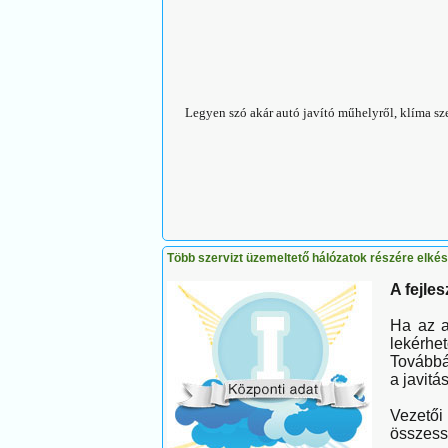
Legyen szó akár autó javító műhelyről, klíma szer
Több szervizt üzemeltető hálózatok részére elkés
A fejle
Ha az a
lekérhet
Továbbá,
a javitá
Vezetői
összess