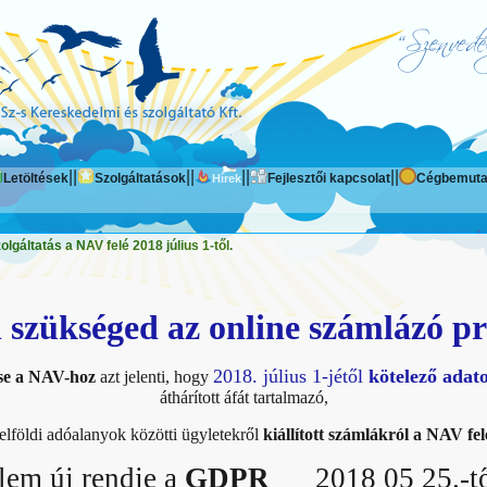
|
|
|
|
|
|
|
|
Letöltések
Szolgáltatások
Fejlesztői kapcsolat
Cégbemuta
Hírek
gáltatás a NAV felé 2018 július 1-től.
 szükséged az online számlázó 
2018. július 1-jétől
kötelező adato
se a NAV-hoz
azt jelenti, hogy
áthárított áfát tartalmazó,
elföldi adóalanyok közötti ügyletekről
kiállított számlákról a NAV fel
lem új
rendje a
GDPR
2018 05 25.-től