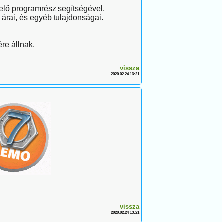
elő programrész segítségével.
 árai, és egyéb tulajdonságai.
re állnak.
vissza
2020.02.24 13:21
vissza
2020.02.24 13:21