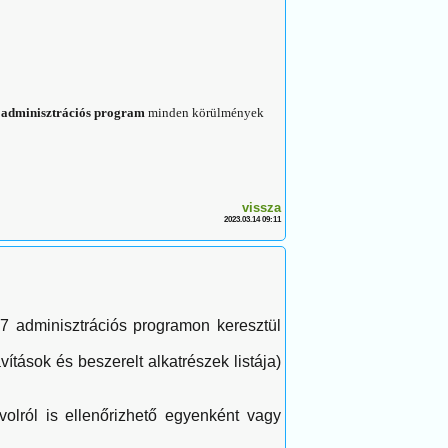
 adminisztrációs program
minden körülmények
vissza
2023.03.14 09:11
z7 adminisztrációs programon keresztül
ítások és beszerelt alkatrészek listája)
volról is ellenőrizhető egyenként vagy