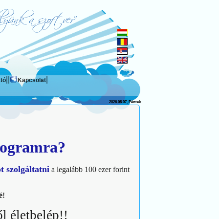
|
|
|
tó
Kapcsolat
2026.08.07, Péntek
programra?
t szolgáltatni
a legalább 100 ezer forint
é
!
 életbelép!!