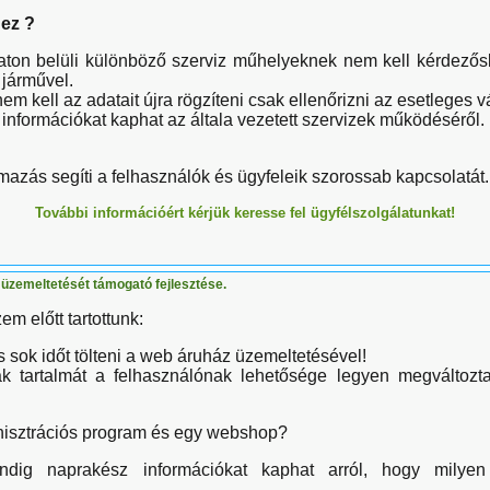
 ez ?
aton belüli különböző szerviz műhelyeknek nem kell kérdezőskö
 járművel.
em kell az adatait újra rögzíteni csak ellenőrizni az esetleges v
s információkat kaphat az általa vezetett szervizek működéséről.
lmazás segíti a felhasználók és ügyfeleik szorossab kapcsolatát.
További információért kérjük keresse fel ügyfélszolgálatunkat!
 üzemeltetését támogató fejlesztése.
m előtt tartottunk:
s sok időt tölteni a web áruház üzemeltetésével!
ak tartalmát a felhasználónak lehetősége legyen megváltozta
inisztrációs program és egy webshop?
dig naprakész információkat kaphat arról, hogy milyen