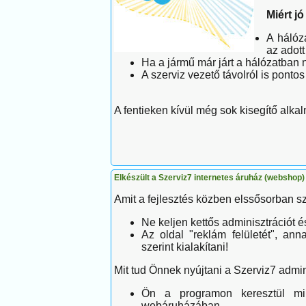
Miért jó
A hálóz
az adott
Ha a jármű már járt a hálózatban n
A szerviz vezető távolról is ponto
A fentieken kívül még sok kisegítő alka
Elkészült a Szerviz7 internetes áruház (webshop)
Amit a fejlesztés közben elssősorban sze
Ne keljen kettős adminisztrációt é
Az oldal "reklám felületét", ann
szerint kialakítani!
Mit tud Önnek nyújtani a Szerviz7 adm
Ön a programon keresztül min
webáruházában.