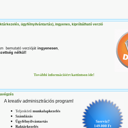
tárkezelés, ügyfélnyilvántartás), ingyenes, kipróbálható verzió
am bemutató verzióját
ingyenesen
,
zettség nélkül!
További információért kattintson ide!
kavégzés
A kreatív adminisztrációs program!
Teljeskörű
munkalapkezelés
Számlázás
Ügyfélnyilvántartás
Szerviz7
149.000 Ft
Raktárkezelés